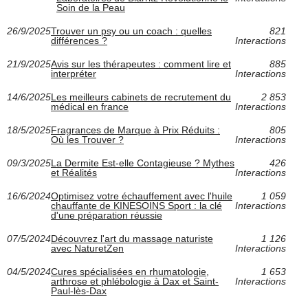
Soin de la Peau
26/9/2025
Trouver un psy ou un coach : quelles
821
différences ?
Interactions
21/9/2025
Avis sur les thérapeutes : comment lire et
885
interpréter
Interactions
14/6/2025
Les meilleurs cabinets de recrutement du
2 853
médical en france
Interactions
18/5/2025
Fragrances de Marque à Prix Réduits :
805
Où les Trouver ?
Interactions
09/3/2025
La Dermite Est-elle Contagieuse ? Mythes
426
et Réalités
Interactions
16/6/2024
Optimisez votre échauffement avec l'huile
1 059
chauffante de KINESOINS Sport : la clé
Interactions
d'une préparation réussie
07/5/2024
Découvrez l'art du massage naturiste
1 126
avec NaturetZen
Interactions
04/5/2024
Cures spécialisées en rhumatologie,
1 653
arthrose et phlébologie à Dax et Saint-
Interactions
Paul-lès-Dax