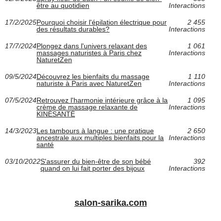
être au quotidien
Interactions
17/2/2025
Pourquoi choisir l'épilation électrique pour
2 455
des résultats durables?
Interactions
17/7/2024
Plongez dans l'univers relaxant des
1 061
massages naturistes à Paris chez
Interactions
NaturetZen
09/5/2024
Découvrez les bienfaits du massage
1 110
naturiste à Paris avec NaturetZen
Interactions
07/5/2024
Retrouvez l'harmonie intérieure grâce à la
1 095
crème de massage relaxante de
Interactions
KINÉSANTÉ
14/3/2023
Les tambours à langue : une pratique
2 650
ancestrale aux multiples bienfaits pour la
Interactions
santé
03/10/2022
S'assurer du bien-être de son bébé
392
quand on lui fait porter des bijoux
Interactions
salon-sarika.com