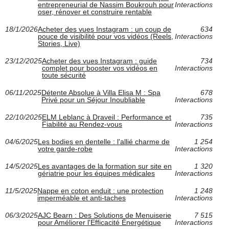
entrepreneurial de Nassim Boukrouh pour
Interactions
oser, rénover et construire rentable
18/1/2026
Acheter des vues Instagram : un coup de
634
pouce de visibilité pour vos vidéos (Reels,
Interactions
Stories, Live)
23/12/2025
Acheter des vues Instagram : guide
734
complet pour booster vos vidéos en
Interactions
toute sécurité
06/11/2025
Détente Absolue à Villa Elisa M : Spa
678
Privé pour un Séjour Inoubliable
Interactions
22/10/2025
ELM Leblanc à Draveil : Performance et
735
Fiabilité au Rendez-vous
Interactions
04/6/2025
Les bodies en dentelle : l'allié charme de
1 254
votre garde-robe
Interactions
14/5/2025
Les avantages de la formation sur site en
1 320
gériatrie pour les équipes médicales
Interactions
11/5/2025
Nappe en coton enduit : une protection
1 248
imperméable et anti-taches
Interactions
06/3/2025
AJC Bearn : Des Solutions de Menuiserie
7 515
pour Améliorer l'Efficacité Énergétique
Interactions