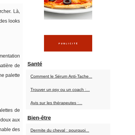
rcher. Là,
 des looks
mentation
Santé
atière de
ne palette
Comment le Sérum Anti-Tache...
Trouver un psy ou un coach :...
Avis sur les thérapeutes :...
lettes de
Bien-être
 doux aux
chable des
Dermite du cheval : pourquoi...