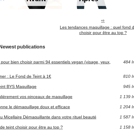
Les tendances maquillage : quel fond d
choisir pour être au top ?
Newest publications
 pour bien choisir parmi 94 essentiels vegan (visage, yeux,
484 I
ner : Le Fond de Teint à 1€
810 I
teint BYS Maquillage
945 I
égulièrement vos pinceaux de maquillage
1 139 I
onne le démaquillage doux et efficace
1 204 I
au Micellaire Démaquillante dans votre rituel beauté
1 587 I
e teint choisir pour être au top ?
1 158 I