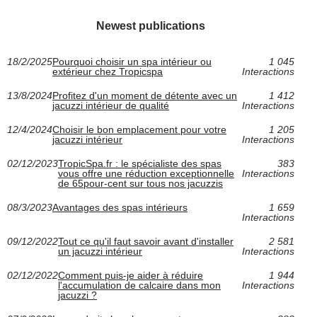
Newest publications
18/2/2025
Pourquoi choisir un spa intérieur ou
1 045
extérieur chez Tropicspa
Interactions
13/8/2024
Profitez d'un moment de détente avec un
1 412
jacuzzi intérieur de qualité
Interactions
12/4/2024
Choisir le bon emplacement pour votre
1 205
jacuzzi intérieur
Interactions
02/12/2023
TropicSpa.fr : le spécialiste des spas
383
vous offre une réduction exceptionnelle
Interactions
de 65pour-cent sur tous nos jacuzzis
08/3/2023
Avantages des spas intérieurs
1 659
Interactions
09/12/2022
Tout ce qu'il faut savoir avant d'installer
2 581
un jacuzzi intérieur
Interactions
02/12/2022
Comment puis-je aider à réduire
1 944
l'accumulation de calcaire dans mon
Interactions
jacuzzi ?