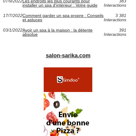
07/9/2022
Les endroits les plus courants pour
383
installer un spa d'intérieur : Votre guide
Interactions
17/7/2022
Comment garder un spa propre : Conseils
3 381
et astuces
Interactions
03/1/2022
Avoir un spa à la maison : la détente
391
absolue
Interactions
salon-sarika.com